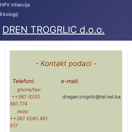
HPV infekcija
Ekologij
DREN TROGRLIC d.o.o.
- Kontakt podaci -
Telefoni:
e-mail:
phone/fax:
++387 (0)32
dragan.trogrlic@tel.net.ba
881 774
mob:
++387 (0)61 461
517