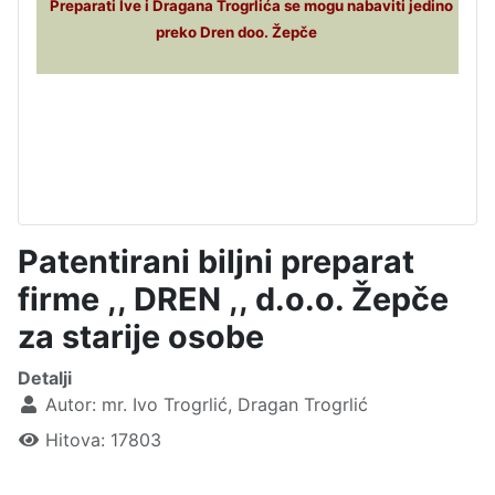
Preparati Ive i Dragana Trogrlića se mogu nabaviti jedino
preko Dren doo. Žepče
Patentirani biljni preparat
firme ,, DREN ,, d.o.o. Žepče
za starije osobe
Detalji
Autor:
mr. Ivo Trogrlić, Dragan Trogrlić
Hitova: 17803