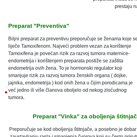
prestaju n
Preparat "Preventiva"
Biljni preparat za preventivu preporučuje se ženama koje s
liječe Tamoxifenom. Najveći problem vezan za korištenje
Tamoxifena je povećan rizik za razvoj tumora maternice-
endometrija i korištenjem preparata postiže se zaštita
endometrija ovih žena. To je hormonski regulator koji
smanjuje rizik za razvoj tumora ženskih organa ( dojke,
jajnika, endometrija ) kod onih žena u čijim porodicama je
već jedno ili više članova oboljelo od nekog zloćudnog
tumora.
Preparat "Vinka" za oboljenja štitnja
Preporučuje se kod oboljenja štitnjače, a posebno je dobar
zaustavljanju rasta i smanjenja čvorova koji su često prisut