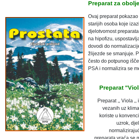
Preparat za obolj
Ovaj preparat pokazao 
starijih osoba koje iza
djelotvornost preparata
na hipofizu, uspostavl
dovodi do normalizacije
žlijezde se smanjuje. 
često do potpunog išč
PSA i normalizira se m
Preparat "Viol
Preparat ,, Viola ,
vezanih uz klima
koriste u konvenci
uzrok, dje
normaliziraju
preparata vraća se m