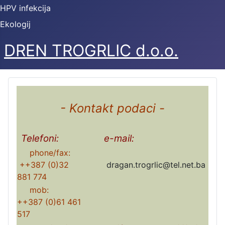
HPV infekcija
Ekologij
DREN TROGRLIC d.o.o.
- Kontakt podaci -
Telefoni:
e-mail:
phone/fax:
++387 (0)32
dragan.trogrlic@tel.net.ba
881 774
mob:
++387 (0)61 461
517