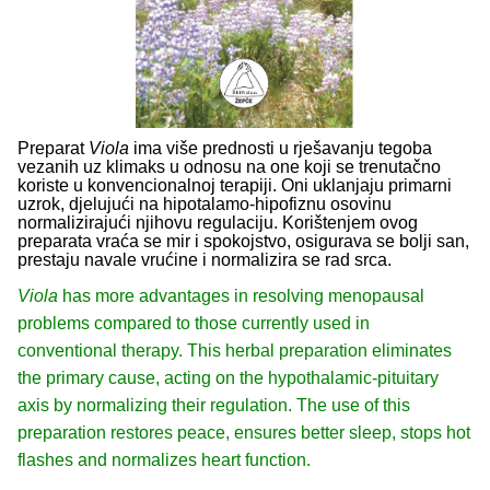
Preparat
Viola
ima više prednosti u rješavanju tegoba
vezanih uz klimaks u odnosu na one koji se trenutačno
koriste u konvencionalnoj terapiji. Oni uklanjaju primarni
uzrok, djelujući na hipotalamo-hipofiznu osovinu
normalizirajući njihovu regulaciju. Korištenjem ovog
preparata vraća se mir i spokojstvo, osigurava se bolji san,
prestaju navale vrućine i normalizira se rad srca.
Viola
has more advantages in resolving menopausal
problems compared to those currently used in
conventional therapy. This herbal preparation eliminates
the primary cause, acting on the hypothalamic-pituitary
axis by normalizing their regulation. The use of this
preparation restores peace, ensures better sleep, stops hot
flashes and normalizes heart function.