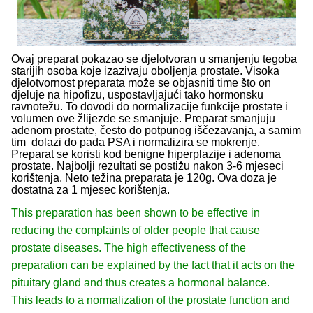
Ovaj preparat pokazao se djelotvoran u smanjenju tegoba
starijih osoba koje izazivaju oboljenja prostate. Visoka
djelotvornost preparata može se objasniti time što on
djeluje na hipofizu, uspostavljajući tako hormonsku
ravnotežu. To dovodi do normalizacije funkcije prostate i
volumen ove žlijezde se smanjuje. Preparat smanjuju
adenom prostate, često do potpunog iščezavanja, a samim
tim dolazi do pada PSA i normalizira se mokrenje.
Preparat se koristi kod benigne hiperplazije i adenoma
prostate. Najbolji rezultati se postižu nakon 3-6 mjeseci
korištenja. Neto težina preparata je 120g. Ova doza je
dostatna za 1 mjesec korištenja.
This preparation has been shown to be effective in
reducing the complaints of older people that cause
prostate diseases. The high effectiveness of the
preparation can be explained by the fact that it acts on the
pituitary gland and thus creates a hormonal balance.
This leads to a normalization of the prostate function and