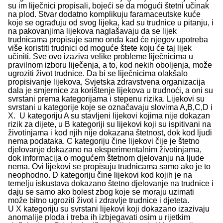
su im liječnici propisali, bojeći se da mogući štetni učinak
na plod. Stvar dodatno komplikuju faramaceutske kuće
koje se ograđuju od svog lijeka, kad su trudnice u pitanju, i
na pakovanjima lijekova naglašavaju da se lijek
trudnicama propisuje samo onda kad će njegov upotreba
više koristiti trudnici od moguće štete koju će taj lijek
učiniti. Sve ovo izaziva velike probleme liječnicima u
pravilnom izboru liječenja, a to, kod nekih oboljenja, može
ugroziti život trudnice. Da bi se liječnicima olakšalo
propisivanje lijekova, Svjetska zdravstvena organizacija
dala je smjernice za korištenje lijekova u trudnoći, a oni su
svrstani prema kategorijama i stepenu rizika. Lijekovi su
svrstani u kategorije koje se označavaju slovima A,B,C,D i
X. U kategoriju A su stavljeni lijekovi kojima nije dokazan
rizik za dijete, u B kategoriji su lijekovi koji su ispitivani na
životinjama i kod njih nije dokazana štetnost, dok kod ljudi
nema podataka. C kategoriju čine lijekovi čije je štetno
djelovanje dokazano na eksperimentalnim životinjama,
dok informacija o mogućem štetnom djelovanju na ljude
nema. Ovi lijekovi se propisuju trudnicama samo ako je to
neophodno. D kategoriju čine lijekovi kod kojih je na
temelju iskustava dokazano štetno djelovanje na trudnice i
daju se samo ako bolest zbog koje se moraju uzimati
može bitno ugroziti život i zdravlje trudnice i djeteta.
U X kategoriju su svrstani lijekovi koji dokazano izazivaju
anomalije ploda i treba ih izbjegavati osim u rijetkim