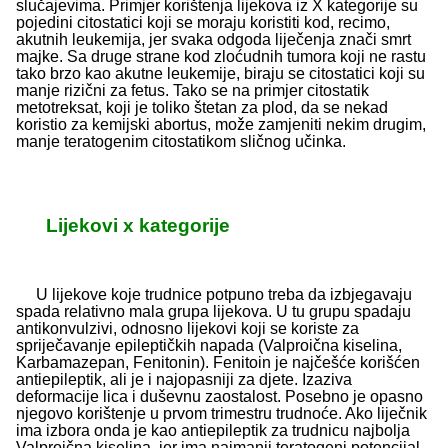
slučajevima. Primjer korištenja lijekova iz X kategorije su
pojedini citostatici koji se moraju koristiti kod, recimo,
akutnih leukemija, jer svaka odgoda liječenja znači smrt
majke. Sa druge strane kod zloćudnih tumora koji ne rastu
tako brzo kao akutne leukemije, biraju se citostatici koji su
manje rizični za fetus. Tako se na primjer citostatik
metotreksat, koji je toliko štetan za plod, da se nekad
koristio za kemijski abortus, može zamjeniti nekim drugim,
manje teratogenim citostatikom sličnog učinka.
Lijekovi x kategorije
U lijekove koje trudnice potpuno treba da izbjegavaju
spada relativno mala grupa lijekova. U tu grupu spadaju
antikonvulzivi, odnosno lijekovi koji se koriste za
spriječavanje epileptičkih napada (Valproična kiselina,
Karbamazepan, Fenitonin). Fenitoin je najčešće korišćen
antiepileptik, ali je i najopasniji za djete. Izaziva
deformacije lica i duševnu zaostalost. Posebno je opasno
njegovo korištenje u prvom trimestru trudnoće. Ako liječnik
ima izbora onda je kao antiepileptik za trudnicu najbolja
Valproična kiselina, jer ima najmanji teratogeni potencijal.