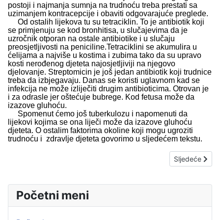
postoji i najmanja sumnja na trudnoću treba prestati sa
uzimanjem kontracepcije i obaviti odgovarajuće preglede.
Od ostalih lijekova tu su tetraciklin. To je antibiotik koji
se primjenuju se kod bronhitisa, u slučajevima da je
uzročnik otporan na ostale antibiotike i u slučaju
preosjetljivosti na peniciline.Tetraciklini se akumulira u
ćelijama a najviše u kostima i zubima tako da su upravo
kosti nerođenog djeteta najosjetljiviji na njegovo
djelovanje. Streptomicin je još jedan antibiotik koji trudnice
treba da izbjegavaju. Danas se koristi uglavnom kad se
infekcija ne može izliječiti drugim antibioticima. Otrovan je
i za odrasle jer oštećuje bubrege. Kod fetusa može da
izazove gluhoću.
Spomenut ćemo još tuberkulozu i napomenuti da
lijekovi kojima se ona liječi može da izazove gluhoću
djeteta. O ostalim faktorima okoline koji mogu ugroziti
trudnoću i zdravlje djeteta govorimo u sljedećem tekstu.
Sljedeći članak
Sljedeće
Početni meni