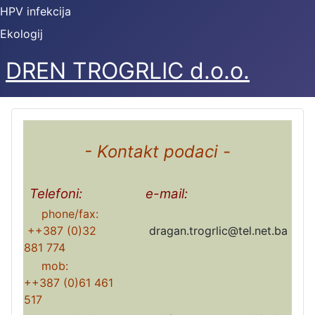
HPV infekcija
Ekologij
DREN TROGRLIC d.o.o.
- Kontakt podaci -
Telefoni:
e-mail:
phone/fax:
++387 (0)32
dragan.trogrlic@tel.net.ba
881 774
mob:
++387 (0)61 461
517