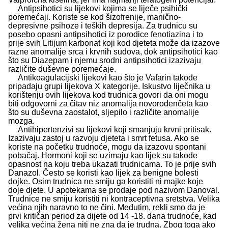
Antipsihotici su lijekovi kojima se liječe psihički
poremećaji. Koriste se kod šizofrenije, manično-
depresivne psihoze i teških depresija. Za trudnicu su
posebo opasni antipsihotici iz porodice fenotiazina i to
prije svih Litijum karbonat koji kod djeteta može da izazove
razne anomalije srca i krvnih sudova, dok antipsihotici kao
što su Diazepam i njemu srodni antipsihotici izazivaju
različite duševne poremećaje.
Antikoagulacijski lijekovi kao što je Vafarin takođe
pripadaju grupi lijekova X kategorije. Iskustvo liječnika u
korištenju ovih lijekova kod trudnica govori da oni mogu
biti odgovorni za čitav niz anomalija novorođenčeta kao
što su duševna zaostalot, sljepilo i različite anomalije
mozga.
Antihipertenzivi su lijekovi koji smanjuju krvni pritisak.
Izazivaju zastoj u razvoju djeteta i smrt fetusa. Ako se
koriste na početku trudnoće, mogu da izazovu spontani
pobačaj. Hormoni koji se uzimaju kao lijek su takođe
opasnost na koju treba ukazati trudnicama. To je prije svih
Danazol. Često se koristi kao lijek za benigne bolesti
dojke. Osim trudnica ne smiju ga koristiti ni majke koje
doje djete. U apotekama se prodaje pod nazivom Danoval.
Trudnice ne smiju koristiti ni kontraceptivna sretstva. Velika
većina njih naravno to ne čini. Međutim, rekli smo da je
prvi kritičan period za dijete od 14 -18. dana trudnoće, kad
velika većina žena niti ne zna da je trudna. Zbog toga ako