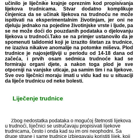
učinilo je liječnike krajnje opreznim kod propisivanja
lijekova trudnicama. Stvar dodatno komplikuje
činjenica da se učinak lijekova na trudnoću ne može
ispitivati na eksperimentalnim životinjam, jer oni ne
djeluju jednako na pojedine životinjske vrste i ljude, pa
se ne može doći do pouzdanih podataka o djelovanju
lijekova u trudnoći.Tako se na primjer ustanovilo da je
spomenuti talidomid koji je izrazito štetan za trudnice,
ne izaziva nikakve anomalije na potomke miševa. Plod
trudnice je najosjetljiviji u periodu od 14-18 dana od
začeća, i prvih osam sedmica trudnoće kad se
formiraju organi djete, a nakon toga plod je sve
otporniji na vanjske uticaje, pa samim tim i na lijekove.
Sve ovo liječnici moraju imati u vidu kad su u situaciji
da liječe trudnicu od neke bolesti.
Liječenje trudnice
Z
bog nedostatka podataka o mogućoj štetnosti lijekova
u trudnoći, liječnici se ustručavaju propisivati lijekove
trudnicama, često i onda kad su im oni neophodni. Sa
druge strane i same trudnice izbjegavaju koristiti lijek, koji