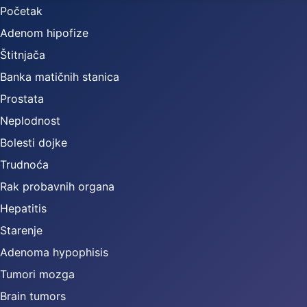
Početak
Adenom hipofize
Štitnjača
Banka matičnih stanica
Prostata
Neplodnost
Bolesti dojke
Trudnoća
Rak probavnih organa
Hepatitis
Starenje
Adenoma hypophisis
Tumori mozga
Brain tumors