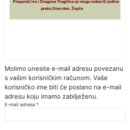
Preparati Ive i Dragana Trogrlića se mogu nabaviti jedino
preko Dren doo. Žepče
Molimo unesite e-mail adresu povezanu
s vašim korisničkim računom. Vaše
korisničko ime biti će poslano na e-mail
adresu koju imamo zabilježenu.
E-mail adresa
*