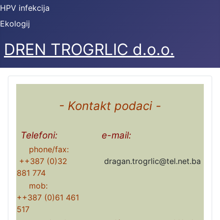
HPV infekcija
Ekologij
DREN TROGRLIC d.o.o.
- Kontakt podaci -
Telefoni:
e-mail:
phone/fax:
++387 (0)32
dragan.trogrlic@tel.net.ba
881 774
mob:
++387 (0)61 461
517