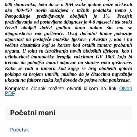
000 stanovnika, tako da se u BiH svake godine može očekivati
oko 400-450 novih slučajeva ( tačnih podataka nema ).
Petogodišnje preživljavanje oboljelih je 1%. Prosjek
preživljavanja od postavljene dijagnoze je 4-6 mjeseci i tek svaki
četvrti oboljeli doživi godinu dana nakon što mu se
dijagnosticira rak gušterače. Ovaj zloćudni tumor pokazuje
otpornost na postojeće biološke lijekove ( Avastin ), kao i na
većinu citostatika koji se koriste kod ostalih tumora probanih
organa. U toku su istraživanja novih bioloških lijekova, kao i
učinkovitost imunološke terapije vakcinom GV 1001 koja bi
trebala da poboljša imuni odgovor na stanice raka gušterače.
Kako se radi o tumoru kod kojeg se broj oboljelih gotovo
poklapa sa brojem umrlih, mislimo da je čitaocima najvažnije
ukazati na faktore rizika koji dovode do pojave raka pankreasa.
Kompletan članak možete otvoriti klikom na link
Otvori
PDF
.
Početni meni
Početak