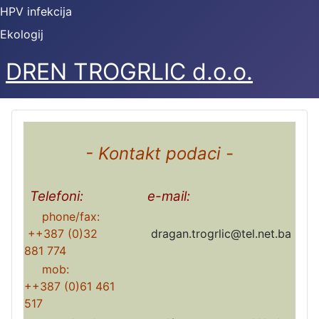
HPV infekcija
Ekologij
DREN TROGRLIC d.o.o.
- Kontakt podaci -
Telefoni:
e-mail:
phone/fax:
++387 (0)32
dragan.trogrlic@tel.net.ba
881 774
mob:
++387 (0)61 461
517