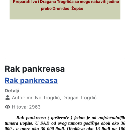
Preparati Ive i Dragana Trogrlića se mogu nabaviti jedino
preko Dren doo. Žepče
Rak pankreasa
Rak pankreasa
Detalji
Autor:
mr. Ivo Trogrlić, Dragan Trogrlić
Hitova: 2963
Rak pankreasa ( gušterače ) jedan je od najzloćudnijih
tumora uopšte. U SAD od ovog tumora godišnje oboli oko 36
000 , a umre oko 30 000 ljudi. Obolijeva oko 13 ljudi na
100