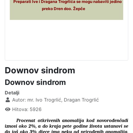
Preparati Ive i Dragana Trogrlića se mogu nabaviti jedino
preko Dren doo. Žepče
Downov sindrom
Downov sindrom
Detalji
Autor:
mr. Ivo Trogrlić, Dragan Trogrlić
Hitova: 5926
Procenat otkrivenih anomalija kod novorođenčadi
iznosi oko 2%, a do kraja pete godine života ustanovi se
do još oko 3% djece ima neku od prirođenih anomalija.