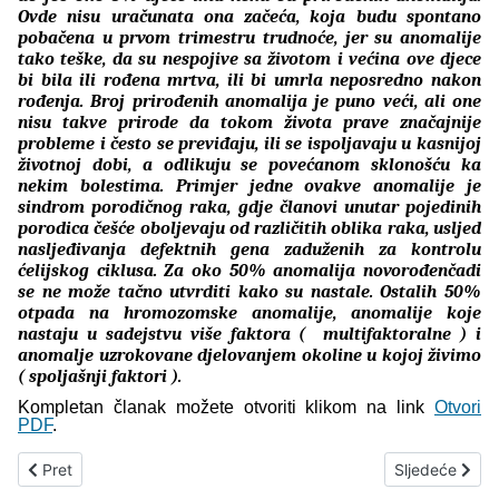
Ovde nisu uračunata ona začeća, koja budu spontano
pobačena u prvom trimestru trudnoće, jer su anomalije
tako teške, da su nespojive sa životom i većina ove djece
bi bila ili rođena mrtva, ili bi umrla neposredno nakon
rođenja. Broj prirođenih anomalija je puno veći, ali one
nisu takve prirode da tokom života prave značajnije
probleme i često se previđaju, ili se ispoljavaju u kasnijoj
životnoj dobi, a odlikuju se povećanom sklonošću ka
nekim bolestima. Primjer jedne ovakve anomalije je
sindrom porodičnog raka, gdje članovi unutar pojedinih
porodica češće oboljevaju od različitih oblika raka, usljed
nasljeđivanja defektnih gena zaduženih za kontrolu
ćelijskog ciklusa. Za oko 50% anomalija novorođenčadi
se ne može tačno utvrditi kako su nastale. Ostalih 50%
otpada na hromozomske anomalije, anomalije koje
nastaju u sadejstvu više faktora ( multifaktoralne ) i
anomalje uzrokovane djelovanjem okoline u kojoj živimo
( spoljašnji faktori ).
Kompletan članak možete otvoriti klikom na link
Otvori
PDF
.
Prethodni članak: Vučja stopa - Aristolochia clematitis
Sljedeći člana
Pret
Sljedeće