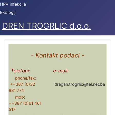
HPV infekcija
Ekologij
DREN TROGRLIC d.o.o.
- Kontakt podaci -
Telefoni:
e-mail:
phone/fax:
++387 (0)32
dragan.trogrlic@tel.net.ba
881 774
mob:
++387 (0)61 461
517