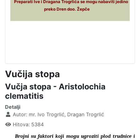
Preparati Ive i Dragana Trogrlića se mogu nabaviti jedino
preko Dren doo. Žepče
Vučija stopa
Vučja stopa - Aristolochia
clematitis
Detalji
Autor:
mr. Ivo Trogrlić, Dragan Trogrlić
Hitova: 5384
Brojni su faktori koji mogu ugroziti plod trudnice i