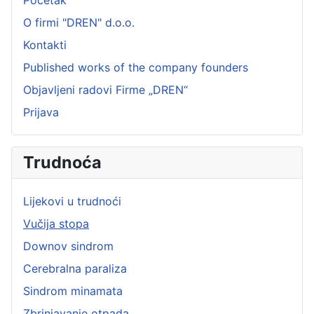
Početak
O firmi "DREN" d.o.o.
Kontakti
Published works of the company founders
Objavljeni radovi Firme „DREN“
Prijava
Trudnoća
Lijekovi u trudnoći
Vučija stopa
Downov sindrom
Cerebralna paraliza
Sindrom minamata
Zbrinjavanje otpada