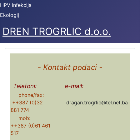
HPV infekcija
Ekologij
DREN TROGRLIC d.o.o.
- Kontakt podaci -
Telefoni:
e-mail:
phone/fax:
++387 (0)32
dragan.trogrlic@tel.net.ba
881 774
mob:
++387 (0)61 461
517