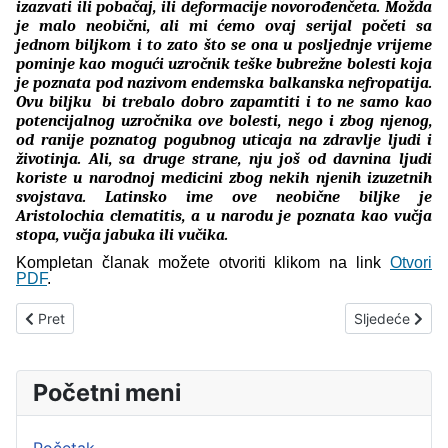
izazvati ili pobačaj, ili deformacije novorođenčeta. Možda
je malo neobični, ali mi ćemo ovaj serijal početi sa
jednom biljkom i to zato što se ona u posljednje vrijeme
pominje kao mogući uzročnik teške bubrežne bolesti koja
je poznata pod nazivom endemska balkanska nefropatija.
Ovu biljku bi trebalo dobro zapamtiti i to ne samo kao
potencijalnog uzročnika ove bolesti, nego i zbog njenog,
od ranije poznatog pogubnog uticaja na zdravlje ljudi i
životinja. Ali, sa druge strane, nju još od davnina ljudi
koriste u narodnoj medicini zbog nekih njenih izuzetnih
svojstava. Latinsko ime ove neobične biljke je
Aristolochia clematitis, a u narodu je poznata kao vučja
stopa, vučja jabuka ili vučika.
Kompletan članak možete otvoriti klikom na link
Otvori
PDF
.
Prethodni članak: Lijekovi u trudnoći
Sljedeći član
Pret
Sljedeće
Početni meni