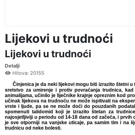
Lijekovi u trudnoći
Lijekovi u trudnoći
Detalji
Hitova: 20155
Činjenica je da neki lijekovi mogu biti izrazito štetni
sretstvo za umirenje i protiv povraćanja trudnica, ka
animalijama, učinilo je liječnike krajnje opreznim kod p
učinak lijekova na trudnoću ne može ispitivati na eksper
vrste i ljude, pa se ne može doći do pouzdanih podatak
spomenuti talidomid koji je izrazito štetan za trudni
najosjetljiviji u periodu od 14-18 dana od začeća, i prv
je sve otporniji na vanjske uticaje, pa samim tim i na li
trudnicu od neke bolesti.