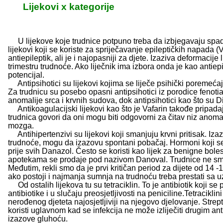
Lijekovi x kategorije
U lijekove koje trudnice potpuno treba da izbjegavaju spa
lijekovi koji se koriste za spriječavanje epileptičkih napada
antiepileptik, ali je i najopasniji za djete. Izaziva deformac
trimestru trudnoće. Ako liječnik ima izbora onda je kao antiepi
potencijal.
Antipsihotici su lijekovi kojima se liječe psihički poremećaj
Za trudnicu su posebo opasni antipsihotici iz porodice fenotia
anomalije srca i krvnih sudova, dok antipsihotici kao što su 
Antikoagulacijski lijekovi kao što je Vafarin takođe pripadaju
trudnica govori da oni mogu biti odgovorni za čitav niz anomal
mozga.
Antihipertenzivi su lijekovi koji smanjuju krvni pritisak. Izaz
trudnoće, mogu da izazovu spontani pobačaj. Hormoni koji se 
prije svih Danazol. Često se koristi kao lijek za benigne boles
apotekama se prodaje pod nazivom Danoval. Trudnice ne smiju k
Međutim, rekli smo da je prvi kritičan period za dijete od 14 
ako postoji i najmanja sumnja na trudnoću treba prestati sa
Od ostalih lijekova tu su tetraciklin. To je antibiotik koji s
antibiotike i u slučaju preosjetljivosti na peniciline.Tetracik
nerođenog djeteta najosjetljiviji na njegovo djelovanje. Strep
koristi uglavnom kad se infekcija ne može izliječiti drugim an
izazove gluhoću.