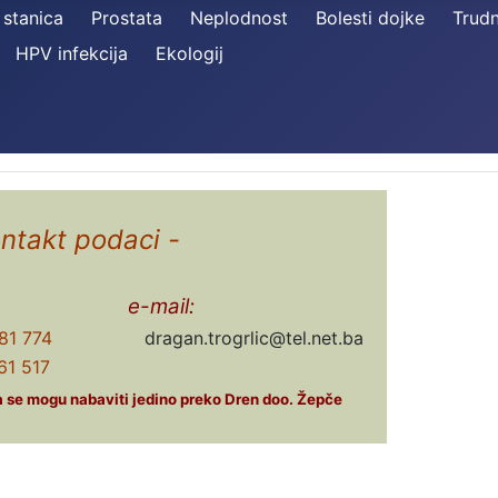
 stanica
Prostata
Neplodnost
Bolesti dojke
Trud
HPV infekcija
Ekologij
ontakt podaci -
e-mail:
81 774
dragan.trogrlic@tel.net.ba
1 517
ća se mogu nabaviti jedino preko Dren doo. Žepče