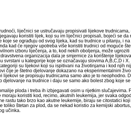
dnoći, liječnici se ustručavaju propisivati lijekove trudnicama,
vaju koristiti lijek, koji su im liječnici propisali, bojeći se da
koje se ograđuju od svog lijeka, kad su trudnice u pitanju, i n
da kad će njegov upotreba više koristiti trudnici od moguće štet
vilnom izboru liječenja, a to, kod nekih oboljenja, može ugroziti 
zdravstvena organizacija dala je smjernice za korištenje lijekova
 su svrstani u kategorije koje se označavaju slovima A,B,C,D i X.
kategoriji su lijekovi koji su ispitivani na životinjama i kod njih 
kovi čije je štetno djelovanje dokazano na eksperimentalnim živ
 lijekovi se propisuju trudnicama samo ako je to neophodno. D
no djelovanje na trudnice i daju se samo ako bolest zbog koje s
malije ploda i treba ih izbjegavati osim u rijetkim slučajevima. 
 se moraju koristiti kod, recimo, akutnih leukemija, jer svaka odgo
 rastu tako brzo kao akutne leukemije, biraju se citostatici koj
i je toliko štetan za plod, da se nekad koristio za kemijski abortu
og učinka.