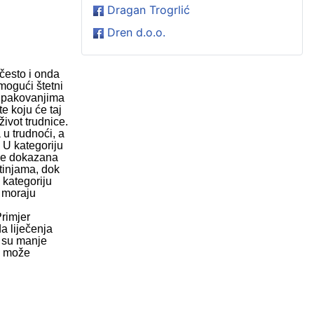
Dragan Trogrlić
Dren d.o.o.
 često i onda
 mogući štetni
a pakovanjima
e koju će taj
život trudnice.
 u trudnoći, a
 U kategoriju
nije dokazana
otinjama, dok
 kategoriju
e moraju
Primjer
da liječenja
i su manje
s, može