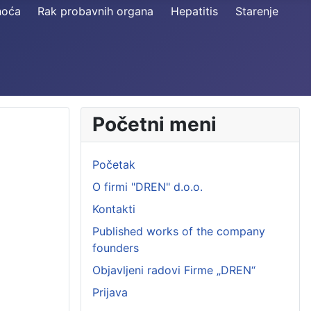
noća
Rak probavnih organa
Hepatitis
Starenje
Početni meni
Početak
O firmi "DREN" d.o.o.
Kontakti
Published works of the company
founders
Objavljeni radovi Firme „DREN“
Prijava