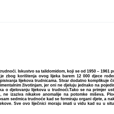
 u trudnoći. Iskustvo sa talidomidom, koji se od 1950 – 1961 
d je zbog korištenja ovog lijeka barem 12 000 djece rođ
ropisivanja lijekova trudnicama. Stvar dodatno komplikuje č
imentalnim životinjam, jer oni ne djeluju jednako na pojedi
a o djelovanju lijekova u trudnoći.Tako se na primjer ust
ce, ne izaziva nikakve anomalije na potomke miševa. Plo
ih osam sedmica trudnoće kad se formiraju organi djete, a n
jekove. Sve ovo liječnici moraju imati u vidu kad su u situa