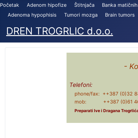
Početak
Adenom hipofize
Štitnjača
Banka matičnih
Adenoma hypophisis
Tumori mozga
Brain tumors
DREN TROGRLIC d.o.o.
- K
Telefoni:
phone/fax: ++387 (0)32 8
mob: ++387 (0)61 46
Preparati Ive i Dragana Trogrli