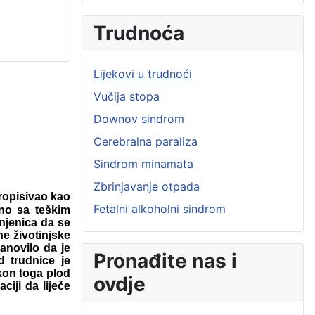
Trudnoća
Lijekovi u trudnoći
Vučija stopa
Downov sindrom
Cerebralna paraliza
Sindrom minamata
Zbrinjavanje otpada
propisivao kao
Fetalni alkoholni sindrom
eno sa teškim
injenica da se
ne životinjske
anovilo da je
Pronađite nas i
d trudnice je
akon toga plod
ovdje
ciji da liječe