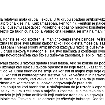
da relativno mala grupa lijekova. U tu grupu spadaju antikonvul
 (Valproična kiselina, Karbamazepan, Fenitonin). Fenitoin je najč
ije lica i duševnu zaostalost. Posebno je opasno njegovo korišten
leptik za trudnicu najbolja Valproična kiselina, jer ima najmanji
i. Koriste se kod šizofrenije, manično-depresivne psihoze i teški
zina i to prije svih Litijum karbonat koji kod djeteta može da iz
Diazepam i njemu srodni antipsihotici izazivaju različite duševn
 grupi lijekova X kategorije. Iskustvo liječnika u korištenju ovih
ija novorođenčeta kao što su duševna zaostalot, sljepilo i razli
ivaju zastoj u razvoju djeteta i smrt fetusa. Ako se koriste na po
uzimaju kao lijek su takođe opasnost na koju treba ukazati tru
ti dojke. Osim trudnica ne smiju ga koristiti ni majke koje doje d
oristiti ni kontraceptivna sretstva. Velika većina njih naravno 
-18. dana trudnoće, kad velika većina žena niti ne zna da je trud
 uzimanjem kontracepcije i obaviti odgovarajuće preglede.
e primjenuju se kod bronhitisa, u slučajevima da je uzročnik otpor
lini se akumulira u ćelijama a najviše u kostima i zubima tako da s
tomicin je još jedan antibiotik koji trudnice treba da izbjegavaju
tibioticima. Otrovan je i za odrasle jer oštećuje bubrege. Kod f