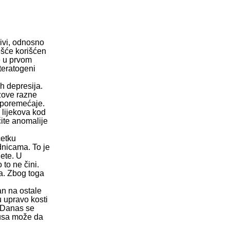
zivi, odnosno
ešće korišćen
je u prvom
 teratogeni
h depresija.
azove razne
e poremećaje.
 lijekova kod
čite anomalije
četku
dnicama. To je
jete. U
to ne čini.
na. Zbog toga
an na ostale
u upravo kosti
. Danas se
etusa može da