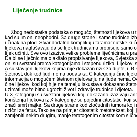
Liječenje trudnice
Z
bog nedostatka podataka o mogućoj štetnosti lijekova u tru
kad su im oni neophodni. Sa druge strane i same trudnice izbjega
učinak na plod. Stvar dodatno komplikuju faramaceutske kuće 
lijekova naglašavaju da se lijek trudnicama propisuje samo on
lijek učiniti. Sve ovo izaziva velike probleme liječnicima u pra
Da bi se liječnicima olakšalo propisivanje lijekova, Svjetska 
oni su svrstani prema kategorijama i stepenu rizika. Lijekovi
A su stavljeni lijekovi kojima nije dokazan rizik za dijete, u B 
štetnost, dok kod ljudi nema podataka. C kategoriju čine lije
informacija o mogućem štetnom djelovanju na ljude nema. Ovi
čine lijekovi kod kojih je na temelju iskustava dokazano štet
uzimati može bitno ugroziti život i zdravlje trudnice i djeteta.
U X kategoriju su svrstani lijekovi koji dokazano izazivaju ano
korištenja lijekova iz X kategorije su pojedini citostatici koji
znači smrt majke. Sa druge strane kod zloćudnih tumora koji ne
rizični za fetus. Tako se na primjer citostatik metotreksat, koj
zamjeniti nekim drugim, manje teratogenim citostatikom sličn